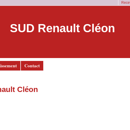
Recev
SUD Renault Cléon
lissement
Contact
nault Cléon