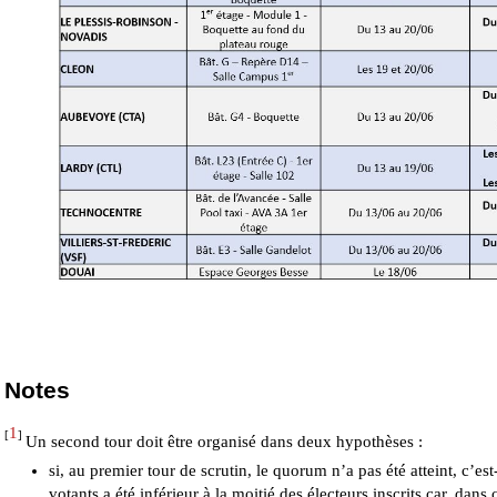
Notes
1
[
]
Un second tour doit être organisé dans deux hypothèses :
si, au premier tour de scrutin, le quorum n’a pas été atteint, c’e
votants a été inférieur à la moitié des électeurs inscrits car, dans 