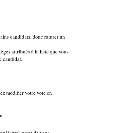
rtains candidats, donc raturer un
ges attribués à la liste que vous
e candidat.
vez modifier votre vote en
e.
suppléants) avant de vous