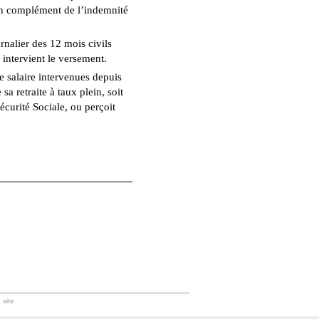
 en complément de l’indemnité
rnalier des 12 mois civils
ù intervient le versement.
e salaire intervenues depuis
 sa retraite à taux plein, soit
écurité Sociale, ou perçoit
 site