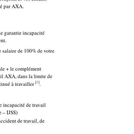
é par AXA.
ne garantie incapacité
ent.
e salaire de 100% de votre
iale + le complément
il AXA, dans la limite de
1
[
]
inué à travailler
.
e incapacité de travail
e – IJSS)
ccident de travail, de