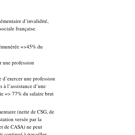
émentaire d’invalidité,
sociale française.
é rémunérée =>45% du
r une profession
e d’exercer une profession
s à l’assistance d’une
vie => 77% du salaire brut
mentaire (nette de CSG, de
tation versée par la
 et de CASA) ne peut
t continué à travailler.