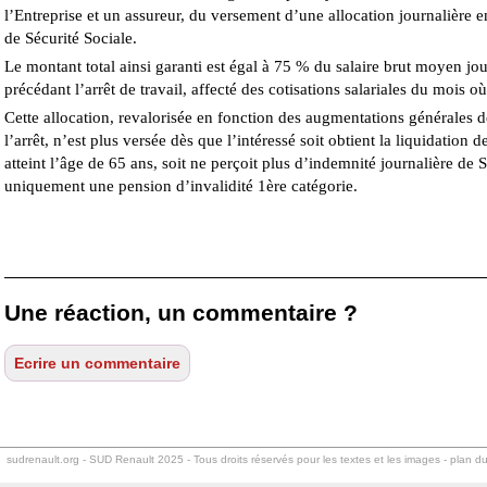
l’Entreprise et un assureur, du versement d’une allocation journalière
de Sécurité Sociale.
Le montant total ainsi garanti est égal à 75 % du salaire brut moyen jou
précédant l’arrêt de travail, affecté des cotisations salariales du mois o
Cette allocation, revalorisée en fonction des augmentations générales d
l’arrêt, n’est plus versée dès que l’intéressé soit obtient la liquidation de
atteint l’âge de 65 ans, soit ne perçoit plus d’indemnité journalière de S
uniquement une pension d’invalidité 1ère catégorie.
Une réaction, un commentaire ?
sudrenault.org
- SUD Renault 2025 - Tous droits réservés pour les textes et les images -
plan du