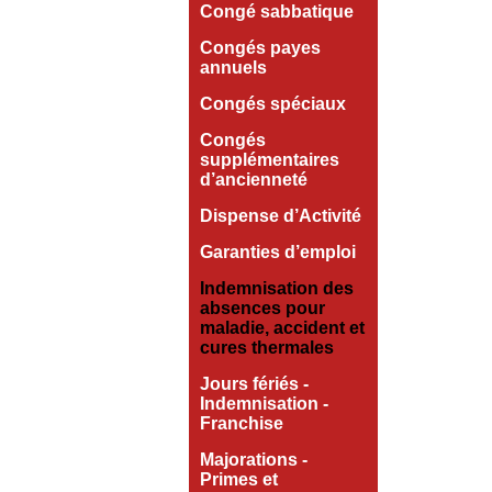
Congé sabbatique
Congés payes
annuels
Congés spéciaux
Congés
supplémentaires
d’ancienneté
Dispense d’Activité
Garanties d’emploi
Indemnisation des
absences pour
maladie, accident et
cures thermales
Jours fériés -
Indemnisation -
Franchise
Majorations -
Primes et