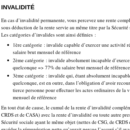
INVALIDITÉ
En cas d’invalidité permanente, vous percevez une rente compl
sous déduction de la rente servie au même titre par la Sécurité 
Les catégories d’invalides sont ainsi définies :
1ère catégorie : invalide capable d’exercer une activit
salaire brut mensuel de référence
2ème catégorie : invalide absolument incapable d’exerce
quelconque => 77% du salaire brut mensuel de référence
3ème catégorie : invalide qui, étant absolument incapabl
quelconque, est en outre, dans l’obligation d’avoir recour
tierce personne pour effectuer les actes ordinaires de la 
mensuel de référence
En tout état de cause, le cumul de la rente d’invalidité complé
CRDS et de CASA) avec la rente d’invalidité ou toute autre pres
Sécurité sociale ayant le même objet (nettes de CSG, de CRDS
excéder la rémunération nette qu’aurait perçue l’assuré s’il avai