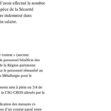
d’avoir effectué le nombre
spèce de la Sécurité
tre indemnisé dans
in salaire.
r contrat » (aucune
le personnel bénéficie des
de la Région parisienne
our le personnel rémunéré au
a Métallurgie pour le
ments nets à plein ou 3/4 de
de la CSG-CRDS alloués par la
lication des mesures ci-
ons d’un contrat passé entre