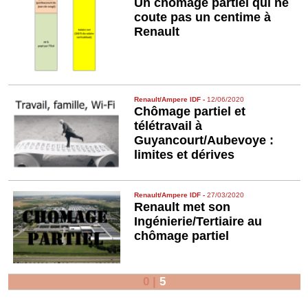
Un chômage partiel qui ne
coute pas un centime à
Renault
Renault/Ampere IDF
-
12/06/2020
Chômage partiel et
télétravail à
Guyancourt/Aubevoye :
limites et dérives
Renault/Ampere IDF
-
27/03/2020
Renault met son
Ingénierie/Tertiaire au
chômage partiel
0
|
5