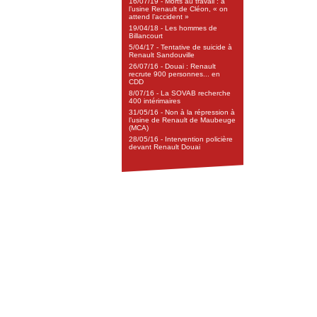
16/07/19 - Morts au travail : à
l’usine Renault de Cléon, « on
attend l’accident »
19/04/18 - Les hommes de
Billancourt
5/04/17 - Tentative de suicide à
Renault Sandouville
26/07/16 - Douai : Renault
recrute 900 personnes... en
CDD
8/07/16 - La SOVAB recherche
400 intérimaires
31/05/16 - Non à la répression à
l’usine de Renault de Maubeuge
(MCA)
28/05/16 - Intervention policière
devant Renault Douai