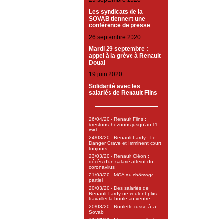
29 septembre 2020
Les syndicats de la
SOVAB tiennent une
conférence de presse
26 septembre 2020
Mardi 29 septembre :
appel à la grève à Renault
Douai
19 juin 2020
Solidarité avec les
salariés de Renault Flins
26/04/20 - Renault Flins :
#restonscheznous jusqu’au 11
mai
24/03/20 - Renault Lardy : Le
Danger Grave et Imminent court
toujours...
23/03/20 - Renault Cléon :
décès d’un salarié atteint du
coronavirus
21/03/20 - MCA au chômage
partiel
20/03/20 - Des salariés de
Renault Lardy ne veulent plus
travailler la boule au ventre
20/03/20 - Roulette russe à la
Sovab