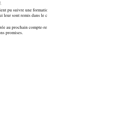
.
n’est pas une
ient pu suivre une formation
formation
i leur sont remis dans le cadre de
obligatoire, ni
inférieure à 3h30,
égrée au prochain compte-rendu.
elle est éligible au
ons promises.
titre du DIF quel
que soit son
contenu.
Il n’y a pas dans la
note de cadrage
émise par
l’établissement à
destination des RH
et des managers de
limite d’accès aux
formations langues
en général et