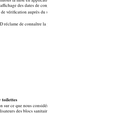
l’obligation
l’affichage des dates de congés.
d’informer les
de vérification auprès du service
salariés deux mois
avant l’ouverture
D réclame de connaître la position
de la période des
congés. _ C’est
pourquoi nous
donnons cette
information
traditionnellement
au mois de février
pour une période
de prise de congés
possible mi-juillet.
 toilettes
La fiche de donnée
ion sur ce que nous considérons
isateurs des blocs sanitaires.
de sécurité a été