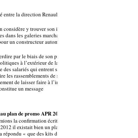
l’entreprise sur le
démarchage de la
 entre la direction Renault et la
part de sociétés
extérieures.
n considère y trouver son intérêt.
Nous n’avons pas à
es dans les galeries marchandes
ce stade
our un constructeur automobile,
connaissance d’un
dépôt de plainte.
erdire par le biais de son projet de
politiques à l’extérieur de la zone
 des salariés qui entrent sur le
rdire les rassemblements de salariés
ement de laisser faire à l’intérieur
constitue un message
ve au plan de promo APR 2012
mions la confirmation écrite de la
Je vous confirme
 2012 il existait bien un plan de
a répondu « que des kits de
qu’il y a bien eu un