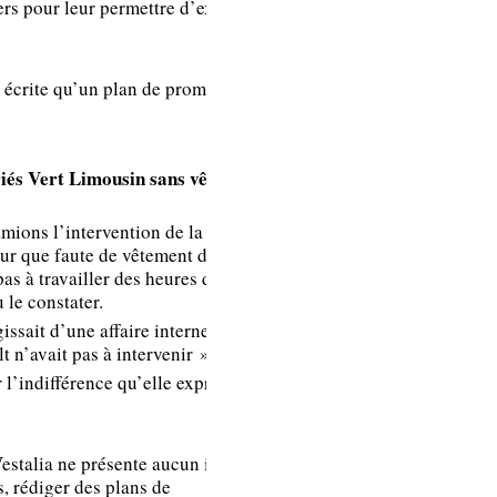
rs pour leur permettre d’expliquer
plan de promo
concernant les
APR en 2012.
n écrite qu’un plan de promo APR
riés Vert Limousin sans vêtement
amions l’intervention de la
our que faute de vêtement de
C’est une affaire
pas à travailler des heures durant
interne entre
 le constater.
Vestalia et ses
ssait d’une affaire interne entre
prestataires dans
t n’avait pas à intervenir ».
laquelle Renault
l’indifférence qu’elle exprime et
n’a pas à
intervenir.
Néanmoins, nous
 Vestalia ne présente aucun intérêt
sensibiliserons les
s, rédiger des plans de