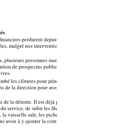
REPONSES DE LA
DIRECTION
és
financiers perdurent depuis des
les, malgré nos interventions
es, plusieurs personnes mandatées
bution de prospectus publicitaires à
vives.
Comme vous le
mbé les clôtures pour pénétrer sur
faites remarquer à
ns de la direction pour avoir
juste titre, la
direction de
 de la détente. Il est déjà pénible
Renault a
u service, de subir les files
 la vaisselle sale, les pichets
sensibilisé dans un
s avoir à y ajouter la contrainte
Clic Infos les
collaborateurs de