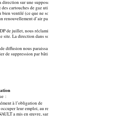
a direction sur une supposée
mise à disposition
t des cartouches de gaz utilisé
et confirme bien
u bien ventilé (ce que ne sont pas
que le produit
un renouvellement d’air par
n’est pas nocif.
Donc, nous
 DP de juillet, nous réclamions la
n’envisageons pas
le site. La direction dans son CR a
de supprimer les
de diffusion nous paraissant
sprays dans les
ier de suppression par bâtiment et
toilettes.
Le DIF Renault
c’est le plan de
formation Renault.
mation
Dès lors qu’une
ue :
demande de
mément à l’obligation de
formation est
à occuper leur emploi, au regard de
formulée, si ce
ENAULT a mis en œuvre, sans