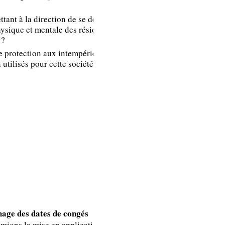
différents
intervenants au
tant à la direction de se dégager
niveau du plan de
hysique et mentale des résidents
 ?
prévention.
 protection aux intempéries soit
utilisés pour cette société ainsi
L’article D 3145-6
n’existe pas dans
le code du travail.
Vous devez
certainement faire
référence à
l’article D 3141-5
du code du travail.
Ce dernier stipule
hage des dates de congés
que l’employeur a
lamions la mise en application de