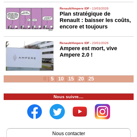
Renault/Ampere IDF
-
13/03/2026
Plan stratégique de
Renault : baisser les coûts,
encore et toujours
Renault/Ampere IDF
-
23/01/2026
Ampere est mort, vive
Ampere 2.0 !
0
|
5
|
10
|
15
|
20
|
25
Nous suivre....
Nous contacter