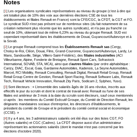
Notes
[
1
]
Les organisations syndicales représentatives au niveau du groupe (c’est à dire qui
ont totalisé plus de 10% des voix aux dernières élections CSE de tous les
établissements et filiales Renault en France) sont la CFE/CGC, la CFDT, la CGT et FO.
Le syndicat SUD n’est pas présent sur de nombreux sites (du fait notamment de sa
création nettement plus récente que les autres syndicats), et n’a pas pu franchir ce
seuil de 10%, obtenant tout de même 6,23% au niveau du groupe Renault. SUD est
cependant représentatif dans les établissements de Douai, Guyancourt/Aubevoye et à
la Sovab.
[
2
]
Le groupe Renault comprend tous les
Établissements Renault sas
(Cergy,
Choisy-le-Roi, Cléon, Douai, Flins, Grand-Couronne, Guyancourt/Aubevoye, Lardy, Le
Mans, Sandouville, Siège, Villiers-Saint-Frédéric), des
filiales industrielles
(ACI
Villeurbanne, Alpine, Fonderie de Bretagne, Renault Sport Cars, Sofrastock
International, SOVAB, STA, MCA), ainsi que d’
autres filiales
(par ordre alphabétique :
Carizy, DIAC, Escal, Gaia, Gardanne Automobiles, Kadensis, La Seyne Automobiles,
Marcel, RCI Mobility, Renault Consulting, Renault Digital, Renault Retail Group, Renault
Retail Group Centre de Gestion, Renault Sport Racing, Renault Software Labs, Renault
Tech, Renault Vehicle Innovation, Renault Zity Paris, Sodicam 2, Sylpheo, Yuso).
[
3
]
Sont électeurs : « L’ensemble des salariés âgés de 16 ans révolus, inscrits aux
effectifs le jour du scrutin et dont le contrat de travail avec Renault ou l’une de ses
filiales est antérieur de 3 mois à la date du scrutin sont électeurs, sauf ceux mentionnés
ci-après : les membres du Comité Exécutif Groupe, du Comité de Direction Renault, les
dirigeants mandataires sociaux d’entreprise, les directeurs d’établissements, le
président du comité de Groupe et le président du comité central social et économique
(CCSE). »
[
4
]
Il y a 4 ans, les 3 administrateurs salariés ont été élus sur des listes CGT, FO
(Autres salariés) et CGC (Cadres). La CFDT dispose aussi d’un administrateur
représentant les actionnaires salariés (dont le mandat n‘est pas concerné par les
élections d’octobre 2020).