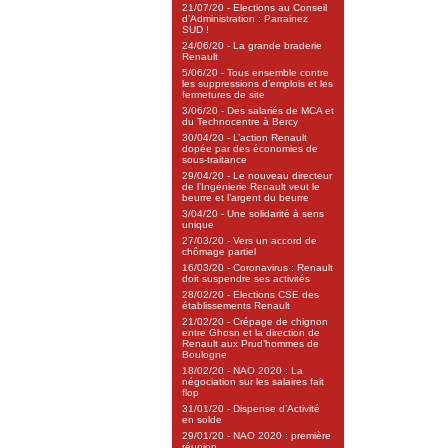
21/07/20 - Elections au Conseil
d’Administration : Parrainez
SUD !
24/06/20 - La grande braderie
Renault
5/06/20 - Tous ensemble contre
les suppressions d’emplois et les
fermetures de site
3/06/20 - Des salariés de MCA et
du Technocentre à Bercy
30/04/20 - L’action Renault
dopée par des économies de
sous-traitance
29/04/20 - Le nouveau directeur
de l’Ingénierie Renault veut le
beurre et l’argent du beurre
3/04/20 - Une solidarité à sens
unique
27/03/20 - Vers un accord de
chômage partiel
16/03/20 - Coronavirus : Renault
doit suspendre ses activités
28/02/20 - Elections CSE des
établissements Renault
21/02/20 - Crépage de chignon
entre Ghosn et la direction de
Renault aux Prud’hommes de
Boulogne
18/02/20 - NAO 2020 : La
négociation sur les salaires fait
flop
31/01/20 - Dispense d’Activité
en solde
29/01/20 - NAO 2020 : première
réunion