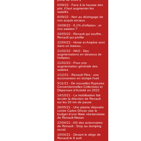
6/09/22 - Face à la hausse des
prix, il faut augmenter les
salair€s
6/09/22 - Non au dézingage de
nos acquis sociaux
10/08/22 - 6,1% d’inflation : et
nos salaires ?
24/05/22 - Renault qui souffre,
Renault qui profite
22/04/22 - Horse et Ampère sont
dans un bateau…
21/02/22 - NAO : Des
augmentations en dessous de
l’inflation
21/02/22 - Pour une
augmentation générale des
salaires
1/12/21 - Renault Flins : une
reconversion en trompe-l’oeil
5/11/21 - De nouvelles Ruptures
Conventionnelles Collectives et
Dispenses d’Activité en 2022
14/10/21 - La mobilisation fait
reculer la direction de Renault
sur les 20 mn de pause
26/05/21 - Une plainte déposée
contre Carlos Ghosn vise le
budget d’une filiale néerlandaise
de Renault-Nissan
22/04/21 - AG des actionnaires
de Renault : Stop au dumping
social
10/04/21 - Devant le siège de
Renault le 8 avril