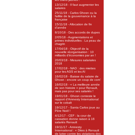
13/12/18 - Il faut augmenter les
salaires
25/11/18 - Carlos Ghosn ou la
faillite de la gouvernance à la
française
15/11/18 - Allocation de fin
d’année
8/10/18 - Des accords de dupes
2/05/18 - Augmentations et
primes individuelles : La peau de
chagrin
17/04/18 - Objectif de la
nouvelle réorganisation : 10
milliards d’économies par an !
20/03/18 - Mesures salariales
2018
17/02/18 - NAO : des miettes
pour les AGS et les AI
16/02/18 - Baisse du salaire de
Ghosn : encore un coup de com’
16/02/18 - « La meilleure année
de son histoire » pour Renault,
mais pas pour ses salariés !
19/01/18 - Ghosn conteste le
rapport d’Amnesty International
sur le cobalt
19/12/17 - Santa Carlos joue au
Père Noël !
4/12/17 - CEF : la cour de
cassation donne raison à 16
salariés Renault
19/11/17 - Amnesty
International : « Dites à Renault
de lutter contre les violations des