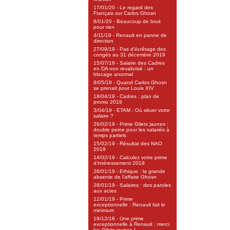
17/01/20 - Le regard des
Français sur Carlos Ghosn
8/01/20 - Beaucoup de bruit
pour rien
4/11/19 - Renault en panne de
direction
27/09/19 - Pas d’écrêtage des
congés au 31 décembre 2019
15/07/19 - Salaire des Cadres
en DA non revalorisé : un
blocage anormal
9/05/19 - Quand Carlos Ghosn
se prenait pour Louis XIV
18/04/19 - Cadres : plan de
promo 2019
3/04/19 - ETAM : Où situer votre
salaire ?
28/02/19 - Prime Gilets jaunes :
double peine pour les salariés à
temps partiels
15/02/19 - Résultat des NAO
2019
14/02/19 - Calculez votre prime
d’intéressement 2019
28/01/19 - Ethique : la grande
absente de l’affaire Ghosn
28/01/19 - Salaires : des paroles
aux actes
12/01/19 - Prime
exceptionnelle : Renault fait le
minimum
19/12/18 - Une prime
exceptionnelle à Renault : merci
les Gilets jaunes !