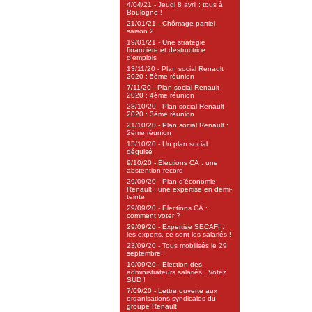
4/04/21 - Jeudi 8 avril : tous à
Boulogne !
21/01/21 - Chômage partiel
saison 2
19/01/21 - Une stratégie
financière et destructrice
d’emplois
13/11/20 - Plan social Renault
2020 : 5ème réunion
7/11/20 - Plan social Renault
2020 : 4ème réunion
28/10/20 - Plan social Renault
2020 : 3ème réunion
21/10/20 - Plan social Renault :
2ème réunion
15/10/20 - Un plan social
déguisé
9/10/20 - Elections CA : une
abstention record
29/09/20 - Plan d’économie
Renault : une expertise en demi-
teinte
29/09/20 - Elections CA :
comment voter ?
29/09/20 - Expertise SECAFI :
les experts, ce sont les salariés !
23/09/20 - Tous mobilisés le 29
septembre !
10/09/20 - Election des
administrateurs salariés : Votez
SUD !
7/09/20 - Lettre ouverte aux
organisations syndicales du
groupe Renault