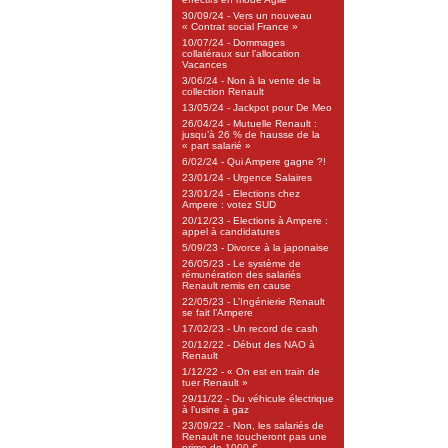
30/09/24 - Vers un nouveau
« Contrat social France »
10/07/24 - Dommages
collatéraux sur l’allocation
Vacances
3/06/24 - Non à la vente de la
collection Renault
13/05/24 - Jackpot pour De Meo
26/04/24 - Mutuelle Renault :
jusqu’à 26 % de hausse de la
« part salarié »
6/02/24 - Qui Ampere gagne ?!
23/01/24 - Urgence Salaires
23/01/24 - Elections chez
Ampere : votez SUD
20/12/23 - Elections à Ampere :
appel à candidatures
5/09/23 - Divorce à la japonaise
26/05/23 - Le système de
rémunération des salariés
Renault remis en cause
22/05/23 - L’Ingénierie Renault
se fait l’Ampere
17/02/23 - Un record de cash
20/12/22 - Début des NAO à
Renault
1/12/22 - « On est en train de
tuer Renault »
29/11/22 - Du véhicule électrique
à l’usine à gaz
23/09/22 - Non, les salariés de
Renault ne toucheront pas une
prime de 1000 €