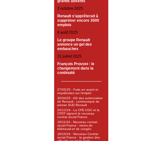
grands absents
3 octobre 2025
Renault s’apprêterait à
supprimer encore 3000
emplois
6 août 2025
Le groupe Renault
annonce un gel des
embauches
31 juillet 2025
François Provost : le
changement dans la
continuité
27/05/25 - Fuite en avant et
inquiétudes sur l’emploi
30/04/25 - AG des actionnaires
de Renault : communiqué de
presse SUD Renault
20/12/24 - La CFE-CGC et la
CFDT signent le nouveau
contrat social France
18/11/24 - Nouveau contrat
social France : moins de
télétravail et de congés
18/10/24 - Nouveau Contrat
social France : la gestion des
effectifs en mode Agile