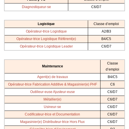
Diagnostiqueur-se
C6/D7
Logistique
Classe d’emploi
Opérateur-trice Logistique
A2/B3
Opérateur-trice Logistique Référent(e)
B4/C5
Opérateur-trice Logistique Leader
C6/D7
Classe
Maintenance
d’emploi
Agent(e) de travaux
B4/C5
Opérateur-trice Fabrication Additive & Magasinier(e) PHF
C6
Outilleur-euse Ajusteur-euse
C6/D7
Métallier(e)
C6/D7
Usineur-se
C6/D7
Codificateur-trice et Documentation
C6/D7
Magasinier(e) Distributeur-trice Hors Flux
C6/D7