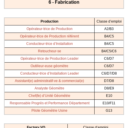
6 - Fabrication
Production
Classe d’emploi
Opérateur-trice de Production
A2/B3
Opérateur-trice de Production référent
B4/C5
Conducteur-trice d’Installation
B4/C5
Retoucheur-se
B4/C5/C6
Opérateur-trice de Production Leader
C6/D7
Outilleur-euse géomètre
C6/D7
Conducteur-trice d’Installation Leader
C6/D7/D8
Assistant(e) administratif-ve & commercial(e)
D7/D8
Analyste Géomètre
D8/E9
Chef(fe) d’Unité Géométrie
E10
Responsable Progrès et Performance Département
E10/F11
Pilote Géométrie Usine
G13
Factory VO
Classe d’emploi