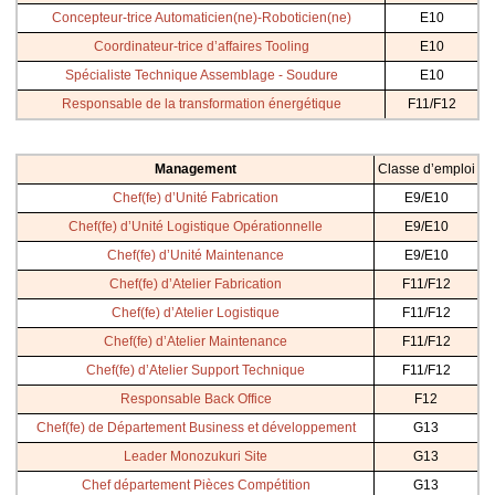
Concepteur-trice Automaticien(ne)-Roboticien(ne)
E10
Coordinateur-trice d’affaires Tooling
E10
Spécialiste Technique Assemblage - Soudure
E10
Responsable de la transformation énergétique
F11/F12
Management
Classe d’emploi
Chef(fe) d’Unité Fabrication
E9/E10
Chef(fe) d’Unité Logistique Opérationnelle
E9/E10
Chef(fe) d’Unité Maintenance
E9/E10
Chef(fe) d’Atelier Fabrication
F11/F12
Chef(fe) d’Atelier Logistique
F11/F12
Chef(fe) d’Atelier Maintenance
F11/F12
Chef(fe) d’Atelier Support Technique
F11/F12
Responsable Back Office
F12
Chef(fe) de Département Business et développement
G13
Leader Monozukuri Site
G13
Chef département Pièces Compétition
G13