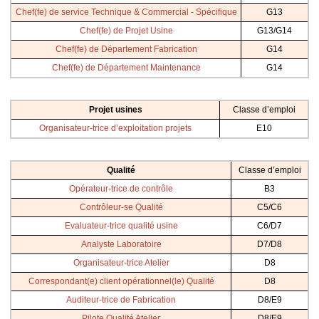
Chef(fe) de service Technique & Commercial - Spécifique
G13
Chef(fe) de Projet Usine
G13/G14
Chef(fe) de Département Fabrication
G14
Chef(fe) de Département Maintenance
G14
Projet usines
Classe d’emploi
Organisateur-trice d’exploitation projets
E10
Qualité
Classe d’emploi
Opérateur-trice de contrôle
B3
Contrôleur-se Qualité
C5/C6
Evaluateur-trice qualité usine
C6/D7
Analyste Laboratoire
D7/D8
Organisateur-trice Atelier
D8
Correspondant(e) client opérationnel(le) Qualité
D8
Auditeur-trice de Fabrication
D8/E9
Pilote Qualité Atelier
D8/E9