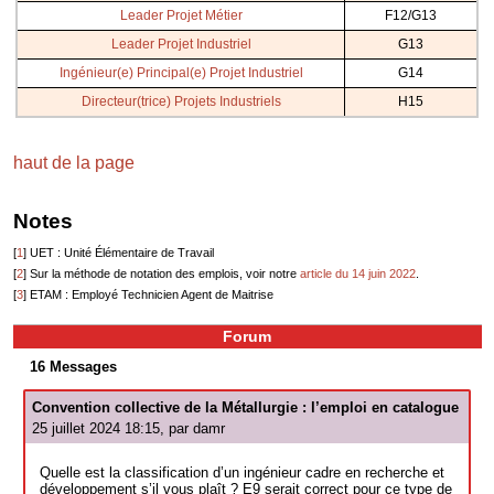
Leader Projet Métier
F12/G13
Leader Projet Industriel
G13
Ingénieur(e) Principal(e) Projet Industriel
G14
Directeur(trice) Projets Industriels
H15
haut de la page
Notes
[
1
]
UET : Unité Élémentaire de Travail
[
2
]
Sur la méthode de notation des emplois, voir notre
article du 14 juin 2022
.
[
3
]
ETAM : Employé Technicien Agent de Maitrise
Forum
16 Messages
Convention collective de la Métallurgie : l’emploi en catalogue
25 juillet 2024 18:15, par
damr
Quelle est la classification d’un ingénieur cadre en recherche et
développement s’il vous plaît ? E9 serait correct pour ce type de