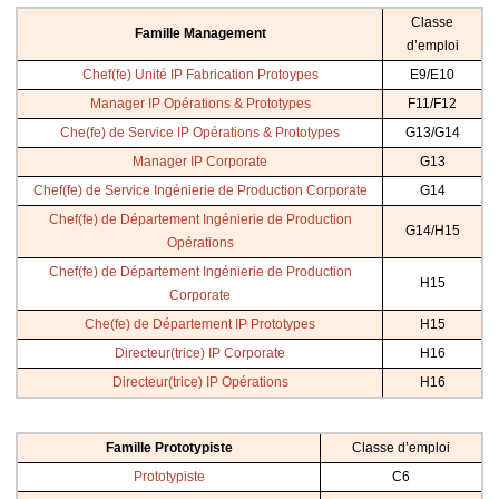
Classe
Famille Management
d’emploi
Chef(fe) Unité IP Fabrication Protoypes
E9/E10
Manager IP Opérations & Prototypes
F11/F12
Che(fe) de Service IP Opérations & Prototypes
G13/G14
Manager IP Corporate
G13
Chef(fe) de Service Ingénierie de Production Corporate
G14
Chef(fe) de Département Ingénierie de Production
G14/H15
Opérations
Chef(fe) de Département Ingénierie de Production
H15
Corporate
Che(fe) de Département IP Prototypes
H15
Directeur(trice) IP Corporate
H16
Directeur(trice) IP Opérations
H16
Famille Prototypiste
Classe d’emploi
Prototypiste
C6