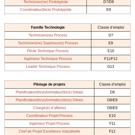
Technicien(ne) Prototypiste
D7/D8
Coordinateur(trice) Prototypiste
E9
Famille Technologie
Classe d’emploi
Technicien(ne) Process
D7
Technicien(ne) Supérieur(e) Process
E9
Pilote Technique Process
E10
Ingénieur Technique Process
F11/F12
Leader Technique Process
G13
Pilotage de projets
Classe d’emploi
Planificateur(trice)Animateur(trice) Délais
D8
Planificateur(trice)Animateur(trice) Délais
D8/E9
Chargé(e) d’affaires
D8/E9
Coordinateur Projet Process
E10
Ingénieur Projet Process
F11
Chef de Projet Excellence Industrielle
F12