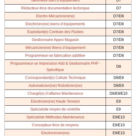
Géomètre bien d’équipement
D7
Rédacteur-trice documentation technique
D7
Electro-Mécanicien(ne)
D7/D8
Electricien(ne) biens d’équipements
D7/D8
Exploitant(e) Centrale des Fluides
D7/D8
Gestionnaire Appro Magasin
D7/D8
Mécanicien(ne) Biens d’équipement
D7/D8
Programmeur-se fabrication additive
D7/D8
Programmeur-se Impression Add & Gestionnaire PHF -
D8
Spécifique
Correspondant(e) Cellule Technique
D8/E9
Automaticien(ne) Roboticien(ne)
D8/E9
Chargé(e) d’affaires Maintenance
D8/E9/E10
Electricien(ne) Haute Tension
E9
Spécialiste moyen de contrôle
E9
Spécialiste Méthodes Maintenance
E9/E10
Concepteur-trice de moyens
E9/E10
Electronicien(ne)
E9/E10