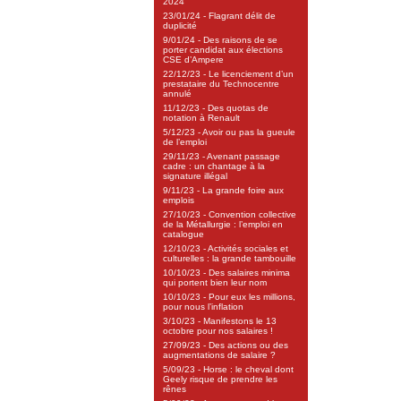
2024
23/01/24 - Flagrant délit de
duplicité
9/01/24 - Des raisons de se
porter candidat aux élections
CSE d’Ampere
22/12/23 - Le licenciement d’un
prestataire du Technocentre
annulé
11/12/23 - Des quotas de
notation à Renault
5/12/23 - Avoir ou pas la gueule
de l’emploi
29/11/23 - Avenant passage
cadre : un chantage à la
signature illégal
9/11/23 - La grande foire aux
emplois
27/10/23 - Convention collective
de la Métallurgie : l’emploi en
catalogue
12/10/23 - Activités sociales et
culturelles : la grande tambouille
10/10/23 - Des salaires minima
qui portent bien leur nom
10/10/23 - Pour eux les millions,
pour nous l’inflation
3/10/23 - Manifestons le 13
octobre pour nos salaires !
27/09/23 - Des actions ou des
augmentations de salaire ?
5/09/23 - Horse : le cheval dont
Geely risque de prendre les
rênes