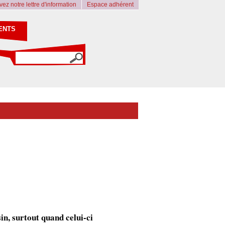
ez notre lettre d'information
Espace adhérent
ENTS
in, surtout quand celui-ci