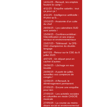
14/11/25 - Renault, tes emplois
foutent le camp !
4/11/25 - Enquête salariés : tout
ça pour ça !
4/11/25 - Intelligence artificielle :
IA plus qu’à…
10/10/25 - Anatomie d’un culte
du chef
29/09/25 - Les calendriers SUD
sont arrivés !
15/09/25 - Conférence/débat :
l’électrification et ses enjeux
sociaux et environnementaux
23/07/25 - Télétravail : la CFE-
CGC championne du double-
langage
9/07/25 - Retour sur le CSE du 8
juillet 2025
4/07/25 - Un départ peut en
cacher d’autres
24/06/25 - Lâchage en eau
trouble
24/06/25 - A partir de juillet,
surveillez vos compteurs de
congés !
12/06/25 - A Renault, le
déménagement permanent
27/05/25 - Encore une enquête
pour rien
27/05/25 - Les activités sociales
et culturelles en mode CASCIE
musicale
27/05/25 - La course au moins-
disant social et environnemental