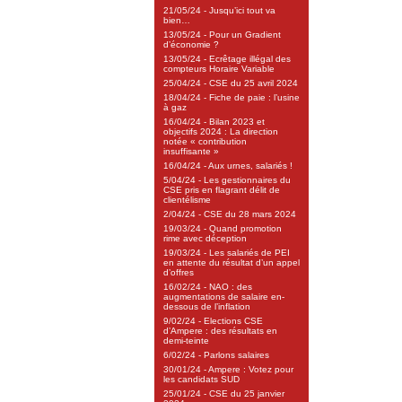
21/05/24 - Jusqu’ici tout va
bien…
13/05/24 - Pour un Gradient
d’économie ?
13/05/24 - Ecrêtage illégal des
compteurs Horaire Variable
25/04/24 - CSE du 25 avril 2024
18/04/24 - Fiche de paie : l’usine
à gaz
16/04/24 - Bilan 2023 et
objectifs 2024 : La direction
notée « contribution
insuffisante »
16/04/24 - Aux urnes, salariés !
5/04/24 - Les gestionnaires du
CSE pris en flagrant délit de
clientélisme
2/04/24 - CSE du 28 mars 2024
19/03/24 - Quand promotion
rime avec déception
19/03/24 - Les salariés de PEI
en attente du résultat d’un appel
d’offres
16/02/24 - NAO : des
augmentations de salaire en-
dessous de l’inflation
9/02/24 - Elections CSE
d’Ampere : des résultats en
demi-teinte
6/02/24 - Parlons salaires
30/01/24 - Ampere : Votez pour
les candidats SUD
25/01/24 - CSE du 25 janvier