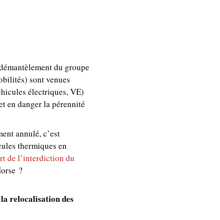
le démantèlement du groupe
bilités) sont venues
hicules électriques, VE)
et en danger la pérennité
ment annulé, c’est
icules thermiques en
rt de l’interdiction du
Horse ?
la relocalisation des