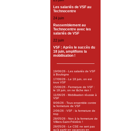
25 juin
Les salariés de VSF au
Technocentre
24 juin
Rassemblement au
Technocentre avec les
salariés de VSF
22 juin
VSF : Après le succès du
18 juin, amplifions la
mobilisation !
19/06/26 - Les salariés de VSF
à Boulogne
17/06/26 - Le 18 juin, on est
tous VSF
15/06/26 - Fermeture de VSF :
le 18 juin, on ne lâche rien !
11/06/26 - Mobilisation réussie à
VSF
9/06/26 - Tous ensemble contre
la fermeture de VSF
2/06/26 - VSF : la fermeture de
trop
28/05/26 - Non à la fermeture de
Villiers-Saint-Frédéric !
28/05/26 - Le CSE ne sert pas
qu’à partir en vacances en