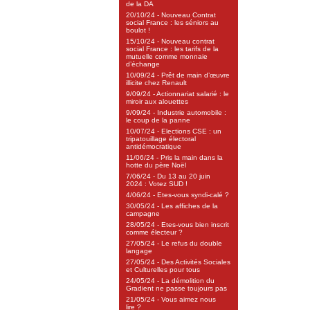
de la DA
20/10/24 - Nouveau Contrat
social France : les séniors au
boulot !
15/10/24 - Nouveau contrat
social France : les tarifs de la
mutuelle comme monnaie
d’échange
10/09/24 - Prêt de main d’œuvre
illicite chez Renault
9/09/24 - Actionnariat salarié : le
miroir aux alouettes
9/09/24 - Industrie automobile :
le coup de la panne
10/07/24 - Elections CSE : un
tripatouillage électoral
antidémocratique
11/06/24 - Pris la main dans la
hotte du père Noël
7/06/24 - Du 13 au 20 juin
2024 : Votez SUD !
4/06/24 - Etes-vous syndi-calé ?
30/05/24 - Les affiches de la
campagne
28/05/24 - Etes-vous bien inscrit
comme électeur ?
27/05/24 - Le refus du double
langage
27/05/24 - Des Activités Sociales
et Culturelles pour tous
24/05/24 - La démolition du
Gradient ne passe toujours pas
21/05/24 - Vous aimez nous
lire ?