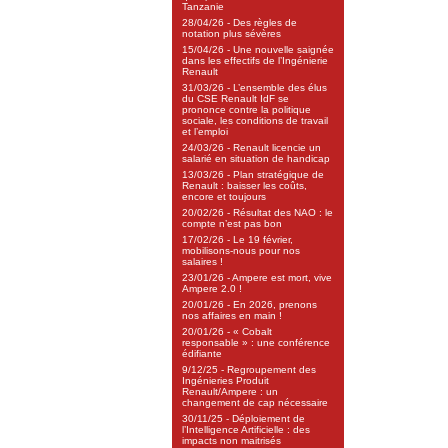
Tanzanie
28/04/26 - Des règles de
notation plus sévères
15/04/26 - Une nouvelle saignée
dans les effectifs de l’Ingénierie
Renault
31/03/26 - L’ensemble des élus
du CSE Renault IdF se
prononce contre la politique
sociale, les conditions de travail
et l’emploi
24/03/26 - Renault licencie un
salarié en situation de handicap
13/03/26 - Plan stratégique de
Renault : baisser les coûts,
encore et toujours
20/02/26 - Résultat des NAO : le
compte n’est pas bon
17/02/26 - Le 19 février,
mobilisons-nous pour nos
salaires !
23/01/26 - Ampere est mort, vive
Ampere 2.0 !
20/01/26 - En 2026, prenons
nos affaires en main !
20/01/26 - « Cobalt
responsable » : une conférence
édifiante
9/12/25 - Regroupement des
Ingénieries Produit
Renault/Ampere : un
changement de cap nécessaire
30/11/25 - Déploiement de
l’Intelligence Artificielle : des
impacts non maitrisés