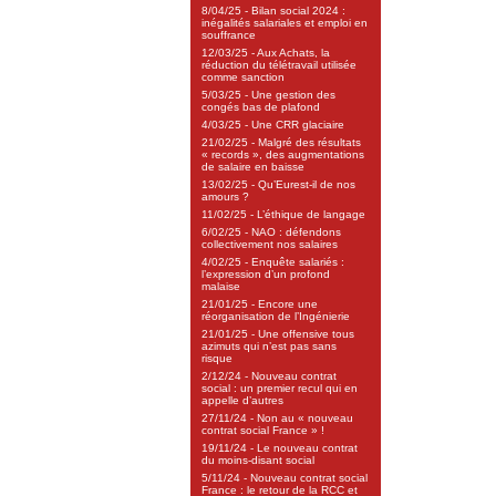
8/04/25 - Bilan social 2024 :
inégalités salariales et emploi en
souffrance
12/03/25 - Aux Achats, la
réduction du télétravail utilisée
comme sanction
5/03/25 - Une gestion des
congés bas de plafond
4/03/25 - Une CRR glaciaire
21/02/25 - Malgré des résultats
« records », des augmentations
de salaire en baisse
13/02/25 - Qu’Eurest-il de nos
amours ?
11/02/25 - L’éthique de langage
6/02/25 - NAO : défendons
collectivement nos salaires
4/02/25 - Enquête salariés :
l’expression d’un profond
malaise
21/01/25 - Encore une
réorganisation de l’Ingénierie
21/01/25 - Une offensive tous
azimuts qui n’est pas sans
risque
2/12/24 - Nouveau contrat
social : un premier recul qui en
appelle d’autres
27/11/24 - Non au « nouveau
contrat social France » !
19/11/24 - Le nouveau contrat
du moins-disant social
5/11/24 - Nouveau contrat social
France : le retour de la RCC et