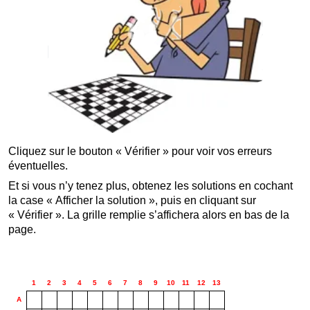
Cliquez sur le bouton « Vérifier » pour voir vos erreurs
éventuelles.
Et si vous n’y tenez plus, obtenez les solutions en cochant
la case « Afficher la solution », puis en cliquant sur
« Vérifier ». La grille remplie s’affichera alors en bas de la
page.
1
2
3
4
5
6
7
8
9
10
11
12
13
*
*
A