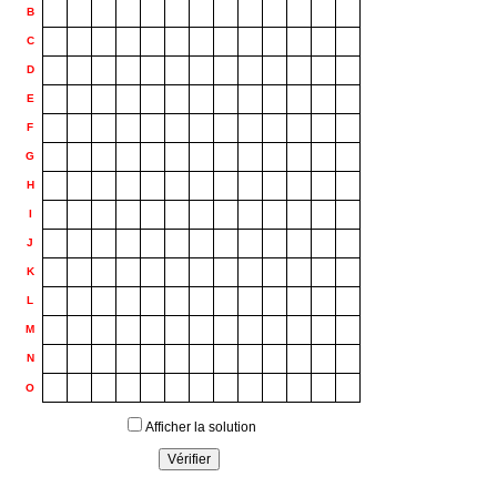
*
*
*
*
*
B
*
*
*
C
*
*
*
*
*
*
*
D
*
E
*
*
*
*
F
*
*
*
*
*
*
*
*
G
*
*
*
*
*
*
*
H
I
*
*
*
*
*
*
*
*
J
*
*
*
*
*
*
K
*
*
L
*
*
*
*
*
*
*
*
*
M
*
*
*
*
N
*
*
*
O
Afficher la solution