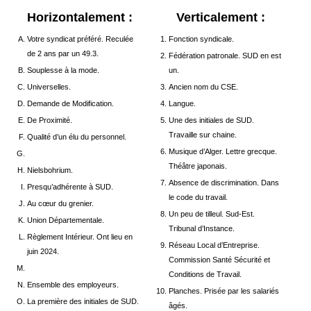
Horizontalement :
Verticalement :
Votre syndicat préféré. Reculée
Fonction syndicale.
de 2 ans par un 49.3.
Fédération patronale. SUD en est
Souplesse à la mode.
un.
Universelles.
Ancien nom du CSE.
Demande de Modification.
Langue.
De Proximité.
Une des initiales de SUD.
Travaille sur chaine.
Qualité d’un élu du personnel.
Musique d’Alger. Lettre grecque.
Théâtre japonais.
Nielsbohrium.
Absence de discrimination. Dans
Presqu’adhérente à SUD.
le code du travail.
Au cœur du grenier.
Un peu de tilleul. Sud-Est.
Union Départementale.
Tribunal d’Instance.
Règlement Intérieur. Ont lieu en
Réseau Local d’Entreprise.
juin 2024.
Commission Santé Sécurité et
Conditions de Travail.
Ensemble des employeurs.
Planches. Prisée par les salariés
La première des initiales de SUD.
âgés.