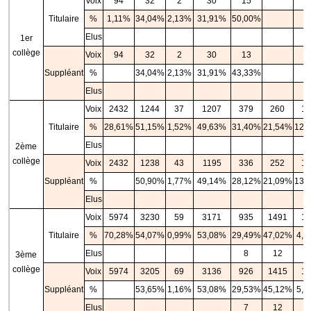
Voix
94
32
2
30
15
Titulaire
%
1,11%
34,04%
2,13%
31,91%
50,00%
Elus
1er
collège
Voix
94
32
2
30
13
Suppléant
%
34,04%
2,13%
31,91%
43,33%
Elus
Voix
2432
1244
37
1207
379
260
15
Titulaire
%
28,61%
51,15%
1,52%
49,63%
31,40%
21,54%
12,
Elus
2ème
collège
Voix
2432
1238
43
1195
336
252
15
Suppléant
%
50,90%
1,77%
49,14%
28,12%
21,09%
13,
Elus
Voix
5974
3230
59
3171
935
1491
15
Titulaire
%
70,28%
54,07%
0,99%
53,08%
29,49%
47,02%
4,8
Elus
8
12
1
3ème
collège
Voix
5974
3205
69
3136
926
1415
17
Suppléant
%
53,65%
1,16%
53,08%
29,53%
45,12%
5,5
Elus
7
12
1