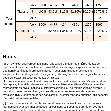
Voix
8500
4506
98
4408
1329
1751
30
Titulaire
%
100%
53,01%
1,15%
51,86%
30,15%
39,72%
6,9
élus
8
12
1
Tous
collèges
Voix
8500
4475
114
4361
1275
1667
33
Suppléant
%
52,65%
1,34%
51,31%
29,24%
38,23%
7,5
élus
7
12
1
Notes
[
1
]
Un syndicat est représentatif dans l’entreprise s’il réunit les critères légaux de
représentativité et s’il a obtenu au moins 10 % des suffrages exprimés au premier tour
des dernières élections professionnelles. Il peut alors disposer de moyens
supplémentaires : désigner des Délégués Syndicaux, participer aux négociations des
accords locaux, disposer de locaux syndicaux...
Un syndicat non représentatif dispose tout de même de moyens pour s’implanter dans
l’entreprise, à condition d’avoir au moins deux adhérents et d’être affilié à un syndicat
représentatif au niveau national et interprofessionnel ou de remplir certains critères. Il
peut alors créer une section syndicale, désigner un représentant de la section
syndicale (RSS) et présenter des candidats au premier tour des élections, afin de tenter
d’acquérir sa représentativité.
[
2
]
Nous avons relevé de nombreux cas de salariés qui n’ont pas reçu de courrier à
leur domicile avec leur mot de passe (et leur identifiant pour les salariés en DA) pour
pouvoir voter par le système de vote électronique, ou qui lassés d’être mis en attente