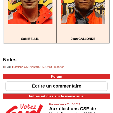
Saïd BELLILI
Jean GALLONDE
Notes
[
1
]
Voir
Elections CSE Vestalia : SUD fait un carton
.
Forum
Écrire un commentaire
Autres articles sur le même sujet
Prestataires
-
03/10/2022
Aux élections CSE de