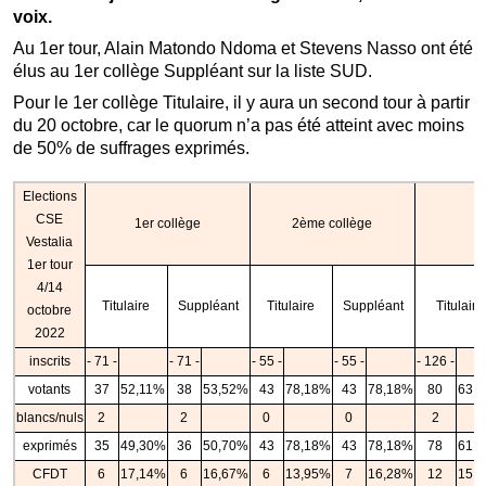
voix.
Au 1er tour, Alain Matondo Ndoma et Stevens Nasso ont été
élus au 1er collège Suppléant sur la liste SUD.
Pour le 1er collège Titulaire, il y aura un second tour à partir
du 20 octobre, car le quorum n’a pas été atteint avec moins
de 50% de suffrages exprimés.
Elections
CSE
1er collège
2ème collège
Vestalia
1er tour
4/14
Titulaire
Suppléant
Titulaire
Suppléant
Titulaire
octobre
2022
inscrits
- 71 -
- 71 -
- 55 -
- 55 -
- 126 -
votants
37
52,11%
38
53,52%
43
78,18%
43
78,18%
80
63,
blancs/nuls
2
2
0
0
2
exprimés
35
49,30%
36
50,70%
43
78,18%
43
78,18%
78
61,
CFDT
6
17,14%
6
16,67%
6
13,95%
7
16,28%
12
15,