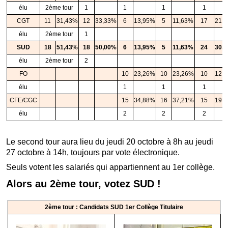
élu
2ème tour
1
1
1
1
CGT
11
31,43%
12
33,33%
6
13,95%
5
11,63%
17
21,
élu
2ème tour
1
SUD
18
51,43%
18
50,00%
6
13,95%
5
11,63%
24
30,
élu
2ème tour
2
FO
10
23,26%
10
23,26%
10
12,
élu
1
1
1
CFE/CGC
15
34,88%
16
37,21%
15
19,
élu
2
2
2
Le second tour aura lieu du jeudi 20 octobre à 8h au jeudi
27 octobre à 14h, toujours par vote électronique.
Seuls votent les salariés qui appartiennent au 1er collège.
Alors au 2ème tour, votez SUD !
2ème tour : Candidats SUD 1er Collège Titulaire