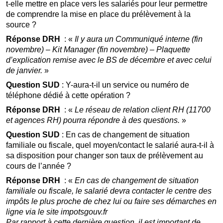
t-elle mettre en place vers les salariés pour leur permettre
de comprendre la mise en place du prélèvement à la
source ?
Réponse DRH
: «
Il y aura un Communiqué interne (fin
novembre) – Kit Manager (fin novembre) – Plaquette
d’explication remise avec le BS de décembre et avec celui
de janvier.
»
Question SUD
: Y-aura-t-il un service ou numéro de
téléphone dédié à cette opération ?
Réponse DRH
: «
Le réseau de relation client RH (11700
et agences RH) pourra répondre à des questions.
»
Question SUD
: En cas de changement de situation
familiale ou fiscale, quel moyen/contact le salarié aura-t-il à
sa disposition pour changer son taux de prélèvement au
cours de l’année ?
Réponse DRH
: «
En cas de changement de situation
familiale ou fiscale, le salarié devra contacter le centre des
impôts le plus proche de chez lui ou faire ses démarches en
ligne via le site impotsgouv.fr
Par rapport à cette dernière question, il est important de